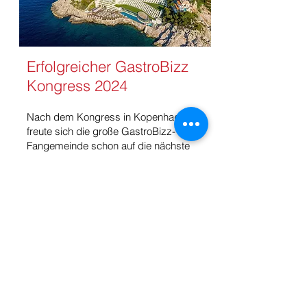
Erfolgreicher GastroBizz
Kongress 2024
Nach dem Kongress in Kopenhagen
freute sich die große GastroBizz-
Fangemeinde schon auf die nächste
Top Destination: Dubrovnik, die „Perle
der Adria“ war vom 17. bis 19. März
2024 Austragungsort und Bühne für
den bereits 28. Jahreskongress, der
einmal mehr rund 360 Teilnehmer
begeisterte.
Allein das 5 Sterne Tagungshotel Rixos
Premium war ein absolutes Highlight
und gemeinsam mit der Altstadt von
Dubrovnik (–UNESCO Weltkulturerbe
–) einfach einzigartig !​ Wie bei