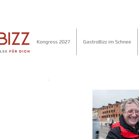
Kongress 2027
GastroBizz im Schnee